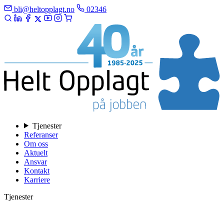
bli@heltopplagt.no
02346
Tjenester
Referanser
Om oss
Aktuelt
Ansvar
Kontakt
Karriere
Tjenester