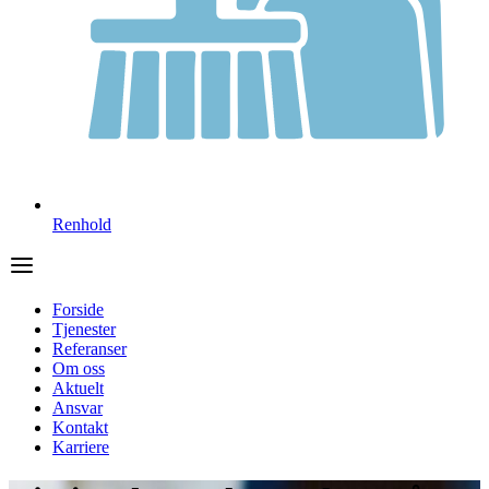
Renhold
Forside
Tjenester
Referanser
Om oss
Aktuelt
Ansvar
Kontakt
Karriere