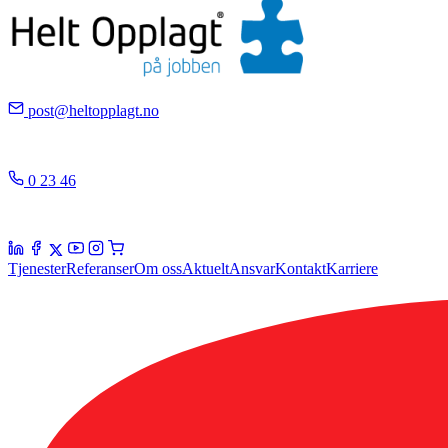
post@heltopplagt.no
0 23 46
Tjenester
Referanser
Om oss
Aktuelt
Ansvar
Kontakt
Karriere