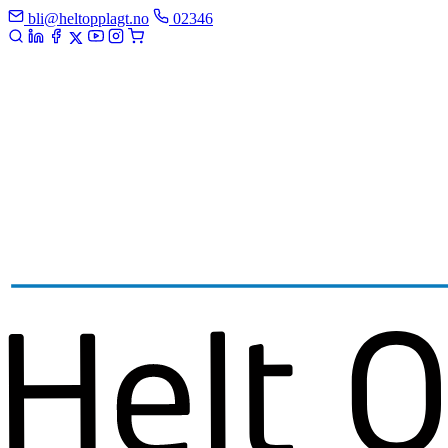
bli@heltopplagt.no
02346